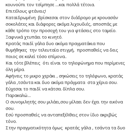
κουνούπι τον τσίμπησε ....και πολλά τέτοια.
Επιτέλους φτάνεις!
Καταϊδρωμένη βρίσκεσαι στον διάδρομο με κρουασάν
σοκολάτες και διάφορες ακόμα λιχουδιές, αποσπάς με
κάθε τρόπο την προσοχή του για φτάσεις στο ταμείο.
Ξαφνικά χτυπάει το κινητό.
Κρατάς παιδί γάλα δυο ακόμα πραγματάκια που
θυμήθηκες την τελευταία στιγμή, προσπαθείς να δεις
ποιος σε καλεί τόσο επίμονα..
Και τότε βλέπεις ότι είναι το τηλεφώνημα που περίμενες
όλη μέρα.
Αφήνεις το μικρο χεράκι , σηκώσεις το τηλέφωνο, κρατάς
γάλα ,τσάντα και δυο ακόμα πράγματα στα χέρια σου.
Εύχεσαι το παιδί να κάτσει δίπλα σου.
Παρακαλώ....
Ο συνομιλητής σου μιλάει,σου μίλαει δεν έχει την εικόνα
σου.
Εσύ προσπαθείς να ανταπεξέλθεις στον ίδιο ακριβώς
τόνο.
Στην πραγματικότητα όμως κρατάς γάλα , τσάντα τα δυο