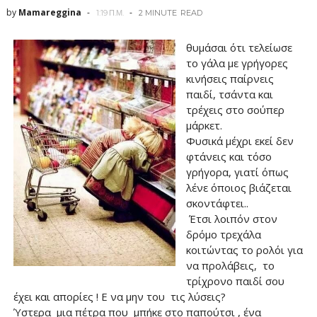
by
Mamareggina
1:19 Π.Μ.
2 MINUTE
READ
θυμάσαι ότι τελείωσε
το γάλα με γρήγορες
κινήσεις παίρνεις
παιδί, τσάντα και
τρέχεις στο σούπερ
μάρκετ.
Φυσικά μέχρι εκεί δεν
φτάνεις και τόσο
γρήγορα, γιατί όπως
λένε όποιος βιάζεται
σκοντάφτει..
Έτσι λοιπόν στον
δρόμο τρεχάλα
κοιτώντας το ρολόι για
να προλάβεις, το
τρίχρονο παιδί σου
έχει και απορίες ! Ε να μην του τις λύσεις?
Ύστερα μια πέτρα που μπήκε στο παπούτσι , ένα