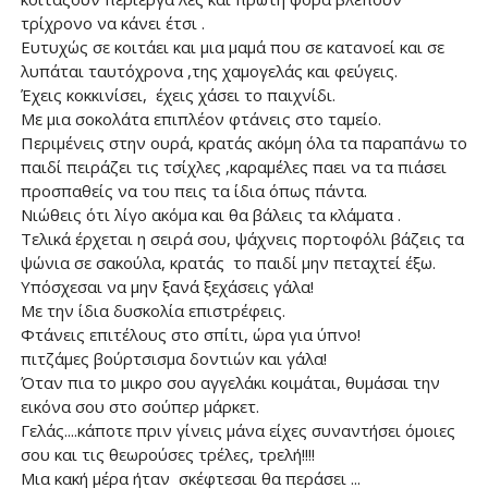
τρίχρονο να κάνει έτσι .
Ευτυχώς σε κοιτάει και μια μαμά που σε κατανοεί και σε
λυπάται ταυτόχρονα ,της χαμογελάς και φεύγεις.
Έχεις κοκκινίσει, έχεις χάσει το παιχνίδι.
Με μια σοκολάτα επιπλέον φτάνεις στο ταμείο.
Περιμένεις στην ουρά, κρατάς ακόμη όλα τα παραπάνω το
παιδί πειράζει τις τσίχλες ,καραμέλες παει να τα πιάσει
προσπαθείς να του πεις τα ίδια όπως πάντα.
Νιώθεις ότι λίγο ακόμα και θα βάλεις τα κλάματα .
Τελικά έρχεται η σειρά σου, ψάχνεις πορτοφόλι βάζεις τα
ψώνια σε σακούλα, κρατάς το παιδί μην πεταχτεί έξω.
Υπόσχεσαι να μην ξανά ξεχάσεις γάλα!
Με την ίδια δυσκολία επιστρέφεις.
Φτάνεις επιτέλους στο σπίτι, ώρα για ύπνο!
πιτζάμες βούρτσισμα δοντιών και γάλα!
Όταν πια το μικρο σου αγγελάκι κοιμάται, θυμάσαι την
εικόνα σου στο σούπερ μάρκετ.
Γελάς....κάποτε πριν γίνεις μάνα είχες συναντήσει όμοιες
σου και τις θεωρούσες τρέλες, τρελή!!!!
Μια κακή μέρα ήταν σκέφτεσαι θα περάσει ...