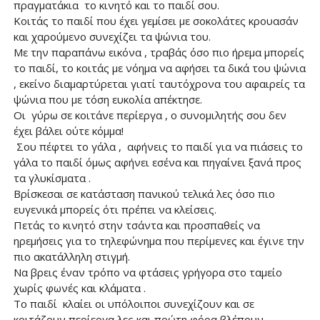
πραγματάκια το κινητό και το παιδί σου.
Κοιτάς το παιδί που έχει γεμίσει με σοκολάτες κρουασάν
και χαρούμενο συνεχίζει τα ψώνια του.
Με την παραπάνω εικόνα , τραβάς όσο πιο ήρεμα μπορείς
το παιδί, το κοιτάς με νόημα να αφήσει τα δικά του ψώνια
, εκείνο διαμαρτύρεται γιατί ταυτόχρονα του αφαιρείς τα
ψώνια που με τόση ευκολία απέκτησε.
Οι γύρω σε κοιτάνε περίεργα , ο συνομιλητής σου δεν
έχει βάλει ούτε κόμμα!
Σου πέφτει το γάλα , αφήνεις το παιδί για να πιάσεις το
γάλα το παιδί όμως αφήνει εσένα και πηγαίνει ξανά προς
τα γλυκίσματα .
Βρίσκεσαι σε κατάσταση πανικού τελικά λες όσο πιο
ευγενικά μπορείς ότι πρέπει να κλείσεις.
Πετάς το κινητό στην τσάντα και προσπαθείς να
ηρεμήσεις για το τηλεφώνημα που περίμενες και έγινε την
πιο ακατάλληλη στιγμή.
Να βρεις έναν τρόπο να φτάσεις γρήγορα στο ταμείο
χωρίς φωνές και κλάματα .
Το παιδί κλαίει οι υπόλοιποι συνεχίζουν και σε
κοιτάζουν περίεργα λες και πρώτη φόρα βλέπουν