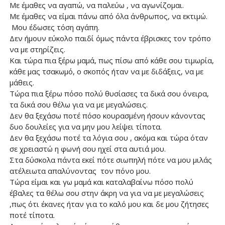
Με έμαθες να αγαπώ, να παλεύω , να αγωνίζομαι.
Με έμαθες να είμαι πάνω από όλα άνθρωπος, να εκτιμώ.
Μου έδωσες τόση αγάπη.
Δεν ήμουν εύκολο παιδί όμως πάντα έβρισκες τον τρόπο
να με στηρίζεις.
Και τώρα πια ξέρω μαμά, πως πίσω από κάθε σου τιμωρία,
κάθε μας τσακωμό, ο σκοπός ήταν να με διδάξεις, να με
μάθεις.
Τώρα πια ξέρω πόσο πολύ θυσίασες τα δικά σου όνειρα,
τα δικά σου θέλω για να με μεγαλώσεις.
Δεν θα ξεχάσω ποτέ πόσο κουρασμένη ήσουν κάνοντας
δυο δουλείες για να μην μου λείψει τίποτα.
Δεν θα ξεχάσω ποτέ τα λόγια σου , ακόμα και τώρα όταν
σε χρειαστώ η φωνή σου ηχεί στα αυτιά μου.
Στα δύσκολα πάντα εκεί πότε σιωπηλή πότε να μου μιλάς
ατέλειωτα απαλύνοντας τον πόνο μου.
Τώρα είμαι και γω μαμά και καταλαβαίνω πόσο πολύ
έβαλες τα θέλω σου στην άκρη να για να με μεγαλώσεις
,πως ότι έκανες ήταν για το καλό μου και δε μου ζήτησες
ποτέ τίποτα.