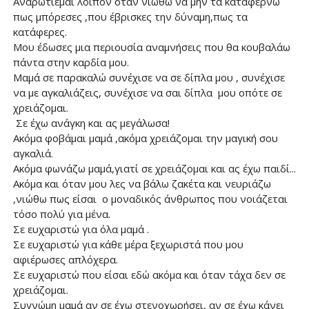
Αναρωτιέμαι λοιπόν όταν νιώθω να μην τα καταφέρνω
πως μπόρεσες ,που έβρισκες την δύναμη,πως τα
κατάφερες.
Μου έδωσες μια περιουσία αναμνήσεις που θα κουβαλάω
πάντα στην καρδία μου.
Μαμά σε παρακαλώ συνέχισε να σε δίπλα μου , συνέχισε
να με αγκαλιάζεις, συνέχισε να σαι δίπλα μου οπότε σε
χρειάζομαι.
Σε έχω ανάγκη και ας μεγάλωσα!
Ακόμα φοβάμαι μαμά ,ακόμα χρειάζομαι την μαγική σου
αγκαλιά.
Ακόμα φωνάζω μαμά,γιατί σε χρειάζομαι και ας έχω παιδί...
Ακόμα και όταν μου λες να βάλω ζακέτα και νευριάζω
,νιώθω πως είσαι ο μοναδικός άνθρωπος που νοιάζεται
τόσο πολύ για μένα.
Σε ευχαριστώ για όλα μαμά .
Σε ευχαριστώ για κάθε μέρα ξεχωριστά που μου
αφιέρωσες απλόχερα.
Σε ευχαριστώ που είσαι εδώ ακόμα και όταν τάχα δεν σε
χρειάζομαι.
Συγνώμη μαμά αν σε έχω στενοχωρήσει, αν σε έχω κάνει