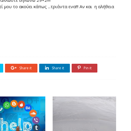
άλλωστε δηλώνω 29+2!!!!
ί μου το ακούει κάπως ...τριάντα ενα!!! Αν και η αλήθεια
Share it
Share it
Pin it