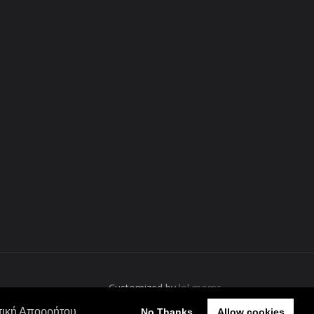
Customized by
lol moms
τική Απορρήτου
No Thanks
Allow cookies