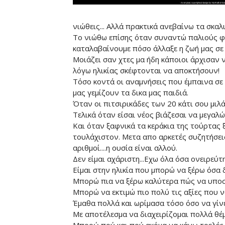
νιώθεις... Αλλά πρακτικά ανεβαίνω τα σκαλ
Το νιώθω επίσης όταν συναντώ παλιούς φίλ
καταλαβαίνουμε πόσο άλλαξε η ζωή μας σε 
Μοιάζει σαν χτες μα ήδη κάποιοι άρχισαν ν
λόγω ηλικίας σκέφτονται να αποκτήσουν!
Τόσο κοντά οι αναμνήσεις που έμπαινα σε σπ
μας γεμίζουν τα δικα μας παιδιά.
Όταν οι πιτσιρικάδες των 20 κάτι σου μιλ
Τελικά όταν είσαι νέος βιάζεσαι να μεγαλώ
Και όταν ξαφνικά τα κεράκια της τούρτας 
τουλάχιστον. Μετα απο αρκετές συζητήσεις
αριθμοί....η ουσία είναι αλλού.
Δεν είμαι αχάριστη...Εχω όλα όσα ονειρεύτη
Είμαι στην ηλικία που μπορώ να ξέρω όσα δ
Μπορώ πια να ξέρω καλύτερα πώς να υποσ
Μπορώ να εκτιμώ πιο πολύ τις αξίες που νω
Έμαθα πολλά και ωρίμασα τόσο όσο να γίνει
Με αποτέλεσμα να διαχειρίζομαι πολλά θέμ