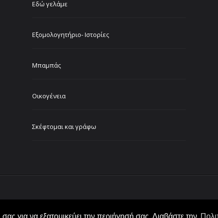
Εδώ γελάμε
Εξομολογητήριο- Ιστορίες
Μπαμπάς
Οικογένεια
Σκέφτομαι και γράφω
σας για να εξατομικεύει την περιήγησή σας. Διαβάστε την
Πολι