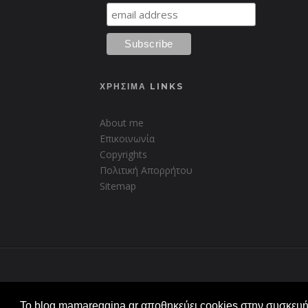
ΧΡΗΣΙΜΑ LINKS
About me
Επικοινωνία
Copyrights
Πολιτική Απορρήτου
Sitemap
Created with
by
BeautyTemplates
Το blog mamareggina.gr αποθηκεύει cookies στην συσκευή 