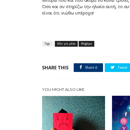
Μπορώ πού και πού ακόμα να κάνω τρελές 
Όσο και αν στηρίζω την ηλικία αυτή, το αυτ
είναι ότι νιώθω υπέροχα!
Tags :
Κάτι για μένα
Blogάρω
SHARE THIS
Share it
Tweet
YOU MIGHT ALSO LIKE