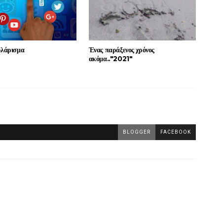
υλάρισμα
Ένας παράξενος χρόνος
ακόμα.."2021"
BLOGGER
FACEBOOK