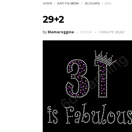
HOME
ΚΆΤΙ ΓΙΑ ΜΈΝΑ
BLOGΆΡΩ
29+2
29+2
by
Mamareggina
8:19 Π.Μ.
1 MINUTE
READ