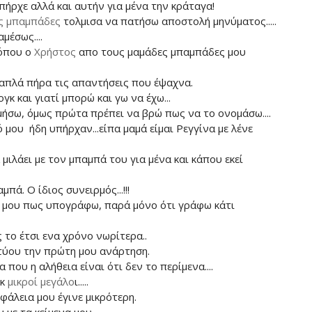
ήρχε αλλά και αυτήν για μένα την κράταγα!
ς μπαμπάδες
τολμισα να πατήσω αποστολή μηνύματος.....
μέσως....
 όπου ο
Χρήστος
απο τους μαμάδες μπαμπάδες μου
απλά πήρα τις απαντήσεις που έψαχνα.
γκ και γιατί μπορώ και γω να έχω...
ήσω, όμως πρώτα πρέπει να βρώ πως να το ονομάσω....
 μου ήδη υπήρχαν...είπα μαμά είμαι Ρεγγίνα με λένε
μιλάει με τον μπαμπά του για μένα και κάπου εκεί
μπά. Ο ίδιος συνειρμός...!!!
δί μου πως υπογράφω, παρά μόνο ότι γράφω κάτι
το έτσι ενα χρόνο νωρίτερα..
τύου την πρώτη μου ανάρτηση.
που η αλήθεια είναι ότι δεν το περίμενα....
γκ
μικροί μεγάλο
ι.....
άλεια μου έγινε μικρότερη.