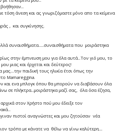
ε τα κείμενα μου...
βοήθησαν...
με τόση άνεση και ας γνωριζόμαστε μόνο απο τα κείμενα
άς , και συγκίνησης.
λά συναισθήματα......συναισθήματα που μοιράστηκα
ίως στην έμπνευση μου για όλα αυτά...Τον γιό μου, το
μου μιας και έρχεται και δεύτερος!
ας....την παιδική τους ηλικία έτσι όπως την
στο Mamareggina.
υν και ενα μπλογκ όπου θα μπορούν να διαβάσουν όλα
νω σε πλήκτρα...μοιράστηκα μαζί σας, όλα όσα έζησα,
αρχικά στον Χρήστο πού μου έδειξε τον
κά...
γιναν πιστοί αναγνώστες και μου ζητούσαν νέα
ιον τρόπο με κάνατε να θέλω να γίνω καλύτερη....