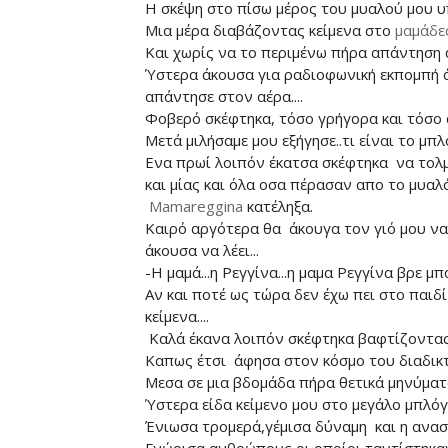
Η σκέψη στο πίσω μέρος του μυαλού μου υπ
Μια μέρα διαβάζοντας κείμενα στο
μαμάδε
Και χωρίς να το περιμένω πήρα απάντηση α
Ύστερα άκουσα για ραδιοφωνική εκπομπή
απάντησε στον αέρα....
Φοβερό σκέφτηκα, τόσο γρήγορα και τόσο 
Μετά μιλήσαμε μου εξήγησε..τι είναι το μπλο
Ενα πρωί λοιπόν έκατσα σκέφτηκα να τολμ
και μίας και όλα οσα πέρασαν απο το μυαλό
Mamareggina
κατέληξα.
Καιρό αργότερα θα άκουγα τον γιό μου να 
άκουσα να λέει...
-Η μαμά...η Ρεγγίνα...η μαμα Ρεγγίνα βρε μπα
Αν και ποτέ ως τώρα δεν έχω πει στο παι
κείμενα....
Καλά έκανα λοιπόν σκέφτηκα βαφτίζοντας 
Καπως έτσι άφησα στον κόσμο του διαδικ
Μεσα σε μια βδομάδα πήρα θετικά μηνύματα 
Ύστερα είδα κείμενο μου στο μεγάλο μπλό
Ένιωσα τρομερά,γέμισα δύναμη και η ανασφ