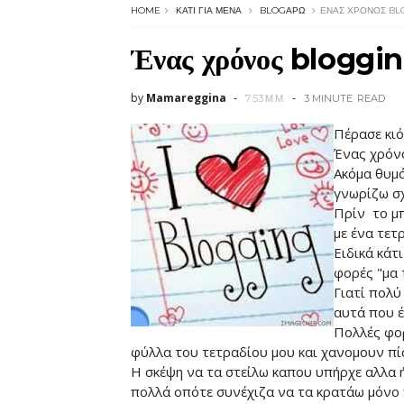
HOME
ΚΆΤΙ ΓΙΑ ΜΈΝΑ
BLOGΆΡΩ
ΈΝΑΣ ΧΡΌΝΟΣ BL
Ένας χρόνος bloggin
by
Mamareggina
7:53 Μ.Μ.
3 MINUTE
READ
Πέρασε κιό
Ένας χρόνο
Ακόμα θυμά
γνωρίζω σχ
Πρίν το μπ
με ένα τετρ
Ειδικά κάτ
φορές "μα τ
Γιατί πολύ
αυτά που έ
Πολλές φορ
φύλλα του τετραδίου μου και χανομουν πίσ
Η σκέψη να τα στείλω καπου υπήρχε αλλα ήτ
πολλά οπότε συνέχιζα να τα κρατάω μόνο γ