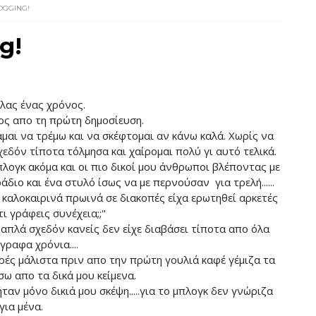
OGGING!
g!
λας ένας χρόνος.
ς απο τη πρώτη δημοσίευση.
μαι να τρέμω και να σκέφτομαι αν κάνω καλά. Χωρίς να
εδόν τίποτα τόλμησα και χαίρομαι πολύ γι αυτό τελικά.
λογκ ακόμα και οι πιο δικοί μου άνθρωποι βλέποντας με
άδιο και ένα στυλό ίσως να με περνούσαν για τρελή......
ι καλοκαιρινά πρωινά σε διακοπές είχα ερωτηθεί αρκετές
ι γράφεις συνέχεια;;"
 απλά σχεδόν κανείς δεν είχε διαβάσει τίποτα απο όλα
γραφα χρόνια....
ές μάλιστα πριν απο την πρώτη γουλιά καφέ γέμιζα τα
ω απο τα δικά μου κείμενα.
αν μόνο δικιά μου σκέψη.....για το μπλογκ δεν γνώριζα
ια μένα.