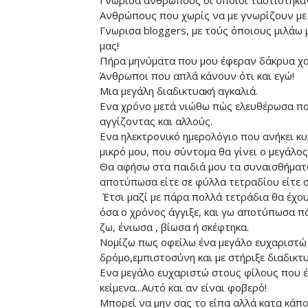
Γνώρισα ανθρώπους οι οποίοι ταυτίστηκαν μ
Ανθρώπους που χωρίς να με γνωρίζουν με 
Γνωρισα bloggers, με τούς όποιους μιλάω 
μας!
Πήρα μηνύματα που μου έφεραν δάκρυα χαρ
Άνθρωποι που απλά κάνουν ότι και εγώ!
Μια μεγάλη διαδικτυακή αγκαλιά.
Ενα χρόνο μετά νιώθω πώς ελευθέρωσα πολ
αγγίζοντας και αλλούς.
Ενα ηλεκτρονικό ημερολόγιο που ανήκει κυρ
μικρό μου, που σύντομα θα γίνει ο μεγάλος 
Θα αφήσω στα παιδιά μου τα συναισθήματα μ
αποτύπωσα είτε σε φύλλα τετραδίου είτε 
Έτσι μαζί με πάρα πολλά τετράδια θα έχο
όσα ο χρόνος άγγιξε, και γω αποτύπωσα πά
ζω, ένιωσα , βίωσα ή σκέφτηκα.
Νομίζω πως οφείλω ένα μεγάλο ευχαριστώ 
δρόμο,εμπιστοσύνη και με στήριξε διαδικτυα
Ενα μεγάλο ευχαριστώ στους φίλους που έ
κείμενα...Αυτό και αν είναι φοβερό!
Μπορεί να μην σας το είπα αλλά κατα κάπο