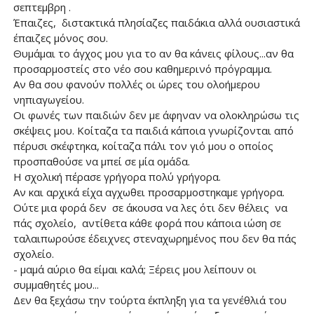
σεπτεμβρη .
Έπαιζες, διστακτικά πλησίαζες παιδάκια αλλά ουσιαστικά
έπαιζες μόνος σου.
Θυμάμαι το άγχος μου για το αν θα κάνεις φίλους...αν θα
προσαρμοστείς στο νέο σου καθημερινό πρόγραμμα.
Αν θα σου φανούν πολλές οι ώρες του ολοήμερου
νηπιαγωγείου.
Οι φωνές των παιδιών δεν με άφηναν να ολοκληρώσω τις
σκέψεις μου. Κοίταζα τα παιδιά κάποια γνωρίζονται από
πέρυσι σκέφτηκα, κοίταζα πάλι τον γιό μου ο οποίος
προσπαθούσε να μπεί σε μία ομάδα.
Η σχολική πέρασε γρήγορα πολύ γρήγορα.
Αν και αρχικά είχα αγχωθει προσαρμοστηκαμε γρήγορα.
Ούτε μια φορά δεν σε άκουσα να λες ότι δεν θέλεις να
πάς σχολείο, αντίθετα κάθε φορά που κάποια ιώση σε
ταλαιπωρούσε έδειχνες στεναχωρημένος που δεν θα πάς
σχολείο.
- μαμά αύριο θα είμαι καλά; Ξέρεις μου λείπουν οι
συμμαθητές μου...
Δεν θα ξεχάσω την τούρτα έκπληξη για τα γενέθλιά του