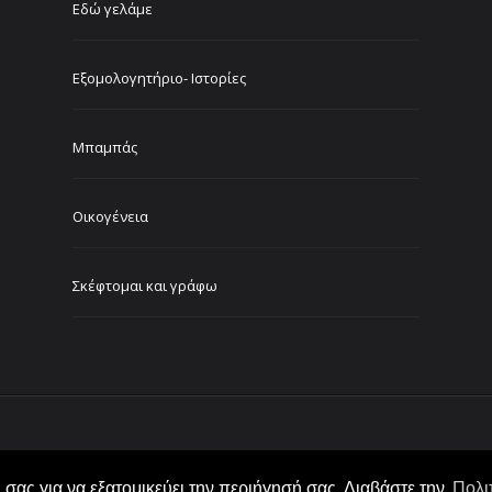
Εδώ γελάμε
Εξομολογητήριο- Ιστορίες
Μπαμπάς
Οικογένεια
Σκέφτομαι και γράφω
σας για να εξατομικεύει την περιήγησή σας. Διαβάστε την
Πολι