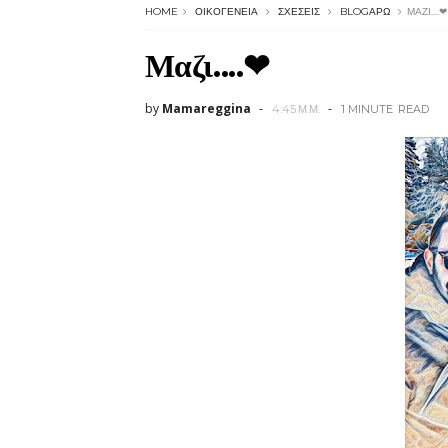
HOME
ΟΙΚΟΓΈΝΕΙΑ
ΣΧΈΣΕΙΣ
BLOGΆΡΩ
ΜΑΖΙ....❤
Μαζι....❤
by
Mamareggina
4:45 Μ.Μ.
1 MINUTE
READ