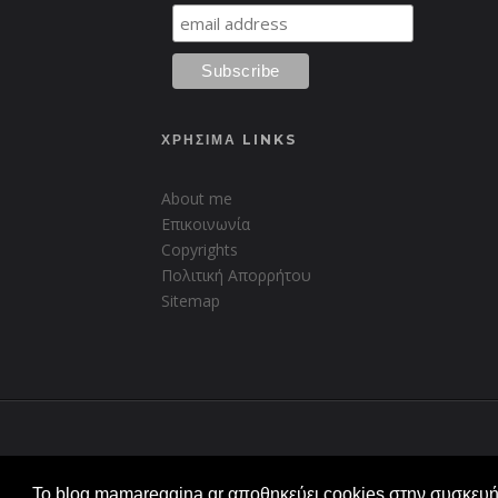
ΧΡΗΣΙΜΑ LINKS
About me
Επικοινωνία
Copyrights
Πολιτική Απορρήτου
Sitemap
Created with
by
BeautyTemplates
Το blog mamareggina.gr αποθηκεύει cookies στην συσκευή 