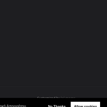
Customized by
lol moms
τική Απορρήτου
No Thanks
Allow cookies