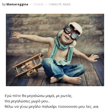
by
Mamareggina
5:15 Μ.Μ.
1 MINUTE
READ
Εγώ πότε θα μεγαλώσω μαμά, με ρωτάς.
Θα μεγαλώσεις μωρό μου...
θέλω να γίνω μεγάλο παλικάρι τοοοοοοσο μου λες ,και