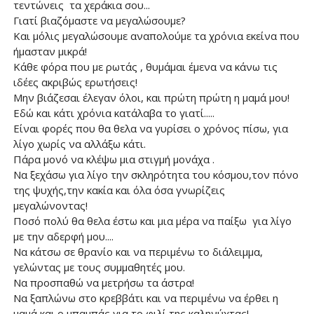
τεντώνεις τα χεράκια σου...
Γιατί βιαζόμαστε να μεγαλώσουμε?
Και μόλις μεγαλώσουμε αναπολούμε τα χρόνια εκείνα που
ήμασταν μικρά!
Κάθε φόρα που με ρωτάς , θυμάμαι έμενα να κάνω τις
ιδέες ακριβώς ερωτήσεις!
Μην βιάζεσαι έλεγαν όλοι, και πρώτη πρώτη η μαμά μου!
Εδώ και κάτι χρόνια κατάλαβα το γιατί.....
Είναι φορές που θα θελα να γυρίσει ο χρόνος πίσω, για
λίγο χωρίς να αλλάξω κάτι.
Πάρα μονό να κλέψω μια στιγμή μονάχα .
Να ξεχάσω για λίγο την σκληρότητα του κόσμου,τον πόνο
της ψυχής,την κακία και όλα όσα γνωρίζεις
μεγαλώνοντας!
Ποσό πολύ θα θελα έστω και μια μέρα να παίξω για λίγο
με την αδερφή μου....
Να κάτσω σε θρανίο και να περιμένω το διάλειμμα,
γελώντας με τους συμμαθητές μου.
Να προσπαθώ να μετρήσω τα άστρα!
Να ξαπλώνω στο κρεββάτι και να περιμένω να έρθει η
μαμά και ο μπαμπάς για το φιλί της καληνύχτας!