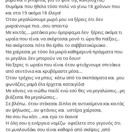
Θυμάμαι που ήθελα τόσο πολύ να γίνω 18 χρόνων που
και στα 19 ακόμα 18 έλεγα!
Όταν μεγαλώσουμε μωρό μου να ξέρεις ότι δεν
μικραίνουμε πια....σου απαντώ
Με κοιτάς......ματάκια μου όμορφα,μα δεν ξέρεις ακόμα τι
ωραία που είναι να σκέφτεσαι μονό τι ώρα θα παίξεις...
Να σκέφτεσαι πότε θα έρθει το σαββατοκύριακο .
Να χαίρεσαι με τόσο δα μικρά καθημερινά πράγματα που
οι μεγάλοι δεν μπορούν να τα δουν!
Να ξερες τι ωραία που είναι όταν φτιάχνουμε σπιτάκια
από σεντόνια και κρυβόμαστε μέσα.....
Όταν τρέχεις να μπεις κάτω από τα σκεπάσματα και μου
φωνάζεις μαμά έλα έρχεται καταιγίδα!
Με κάνεις να νιώθω παιδί ενώ εσύ θες να μεγαλώσεις....μη
βιάζεσαι θα μεγαλώσεις....
Σε βλέπω.. όταν στέκεσαι δίπλα σε αντικείμενα και κοιτάς
αν ψήλωσες....αν φτάνεις και υστέρα χαίρεσαι.
Να σου πω κάτι ....και εγώ το έκανα!
Η όλη σου η ενέργεια νομίζω οφείλετε στο γεγονός ότι
το μυαλουδάκι σου είναι καθαρό από σκέψεις ,από