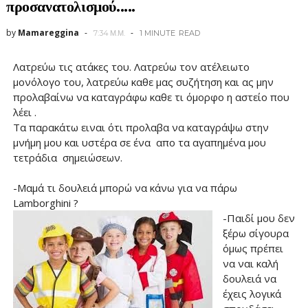
προσανατολισμού.....
by
Mamareggina
7:34 Μ.Μ.
1 MINUTE
READ
Λατρεύω τις ατάκες του. Λατρεύω τον ατέλειωτο
μονόλογο του, λατρεύω καθε μας συζήτηση και ας μην
προλαβαίνω να καταγράφω καθε τι όμορφο η αστείο που
λέει .
Τα παρακάτω ειναι ότι προλαβα να καταγράψω στην
μνήμη μου και υστέρα σε ένα απο τα αγαπημένα μου
τετράδια σημειώσεων.
-Μαμά τι δουλειά μπορώ να κάνω για να πάρω
Lamborghini ?
-Παιδί μου δεν
ξέρω σίγουρα
όμως πρέπει
να ναι καλή
δουλειά να
έχεις λογικά