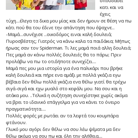
σπουδάσει
κατι και να
έχεις
τύχη....έλεγα τα δικα μου μίας και δεν ήμουν σε θέση να πω
κάτι πού θα του έδινε την απάντηση που έψαχνε...
-Μαμά....συνέχισε ...οικοδόμος ειναι καλή δουλειά;
Πυροσβέστης; Γιατρός να κάνω καλα τα παιδάκια; Μήπως
ήρωας σαν τον Spiderman. Τι λες μαμά ποιά αλλη δουλειά;
Πες μαμά αν κάνω πολλές δουλειές θα το πάρω; Πριν
προλάβω να πω το οτιδήποτε συνεχίζει....
Μαμά πες μου μια ιστορία για ένα παλικάρι που βρήκε
καλή δουλειά και πήρε ενα αμάξι με πολλά γκάζια εγω
βέβαια δεν θέλω πολλά γκάζια ενα θέλω γιατί θα τρέχω
σιγά-σιγά και εχω μυαλό στο κεφάλι μου. Να σου και η
ατάκα μου. ..Τελικά η συζήτηση συνεχίστηκε χωρίς ακόμα
να βρει το ιδανικό επάγγελμα για να κάνει το όνειρο
πραγματικότητα.....
Πολλές φορές με ρωτάει αν τα λεφτά του κουμπάρα
φτάνουν.
Γλυκό μου αγόρι δεν θέλω να σου λέω ψέματα μα δεν
θέλω ακόμα να σου πω και όλη την αλήθεια....