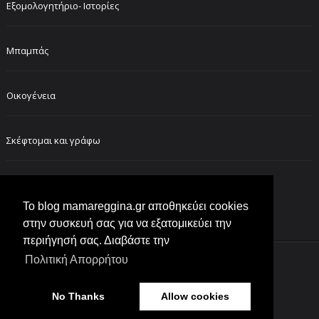
Εξομολογητήριο- Ιστορίες
Μπαμπάς
Οικογένεια
Σκέφτομαι και γράφω
FOLLOW ME ON INSTAGRAM
Το blog mamareggina.gr αποθηκεύει cookies
στην συσκευή σας για να εξατομικεύει την
περιήγησή σας. Διαβάστε την
Πολιτική Απορρήτου
Customized by
lol moms
No Thanks
Allow cookies
Created with
by
BeautyTemplates