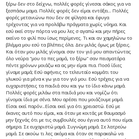
ξέρω δεν στο δείχνω, πολλές φορές γίνεσαι σάκος για να
ξεσπάσω μαμα. Πολλές φορές δεν είμαι εντάξει... Πολλές
φορές μετανιώνω που δεν σε φίλησα και έφυγα
τρέχοντας για να προλάβω πράγματα χωρίς νόημα. Και
εσύ εκεί στην πόρτα να μου λες σ αγαπώ και μην πήρες
εκείνο το φιλί που ίσως περίμενες. Τι και αν χαμηλώνω το
βλέμμα μου εσύ τα βλέπεις όλα. Δεν μιλάς όμως με ξέρεις.
Και όταν μου μιλάς γίνομαι σαν τον γιό μου απαντώντας
όλο νεύρα "μου το πες μαμά, το ξέρω" σαν πεισματάρα
πέντε χρόνων μοιάζω κα ας μην είμαι πια. Ποσό ίδιες
γίναμε μαμά; Εσύ αφήνεις το τελευταίο κομμάτι του
γλυκού για μένα κ γω για τον γιό μου. Εσύ τρέχεις για να
ευχαριστήσεις τα παιδιά σου και γω το ίδιο κάνω μαμά.
Πολλές φορές μιλάω στα παιδιά μου και νομίζω ότι
γίνομαι ίδια με σένα. Μου αρέσει που μοιάζουμε μαμά.
Είσαι εκεί παρόν...Είσαι εκεί για ότι χρειαστώ. Εσύ με
έκανες αυτό που είμαι, και όταν με κοιτάς με θαυμασμό
μην ξεχνάς ότι με τις συμβουλές σου έγινα αυτό που είμαι
σήμερα. Σε ευχαριστώ μαμά. Συγνώμη μαμά. Σε λατρεύω
μαμά. Σε ακούω τι λες ακόμα και όταν σε παρακαλώ να