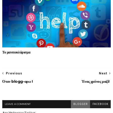
Το μανιπουλάρισμα
Previous
Next
Όταν blogg-αρω !
Ένας χρόνος μαζί!
LEAVE A COMMENT
BLOGGER
FACEBOOK
Δεν Υπάρχουν Σχόλια: