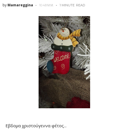
by
Mamareggina
10:48 Μ.Μ.
1 MINUTE
READ
Εβδομα χριστούγεννα φέτος...