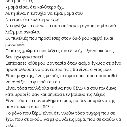
σου μου είπες..
- μαμά είσαι ότι καλύτερο έχω!
Αυτή είναι ή ευτυχία να είμαι μαμά σου.
Να είσαι ότι καλύτερο έχω!!
Να αγγίζω τα σύννεφα από απέραντη αγάπη με μία σού
λέξη, μία αγκαλιά.
Οι πινελιές που πρόσθεσες στον δικό μου καμβά είναι
μοναδικές.
Γεμάτες χρώματα και λέξεις που δεν έχω ξανά ακούσει,
δεν έχω φανταστεί.
Ξεπέρασες κάθε μου φαντασία όταν ακόμα έγκυος σε σένα
προσπαθούσα να φανταστώ πως θα είναι ο γιος μου.
Είσαι μαχητής, ένας μικρός πεισματάρης που προσπαθεί
να ανοίξει τα φτερά τα του.
Είναι τόσα πολλά όλα εκείνα που θέλω να σου πω όμως
κάτι βραδιές σαν και σήμερα δεν βρίσκω τις λέξεις.
Είναι τόσα τα συναισθήματα μου, μα δεν μπορώ να της
αποτύπωσω όπως θέλω.
Το μόνο που ξέρω είναι ότι νιώθω τόσο τυχερή που σε
έχω, που σε ακούω να με φωνάξεις μαμά, που σε ακούω να
γελάς..