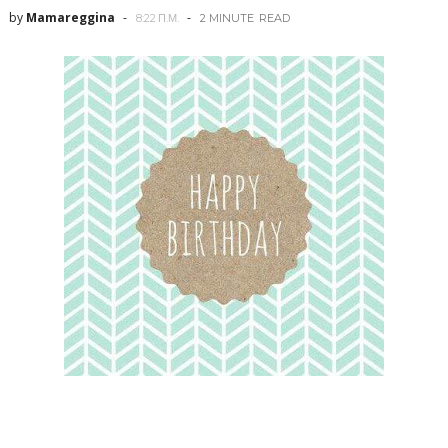
by
Mamareggina
8:22 Π.Μ.
2 MINUTE
READ