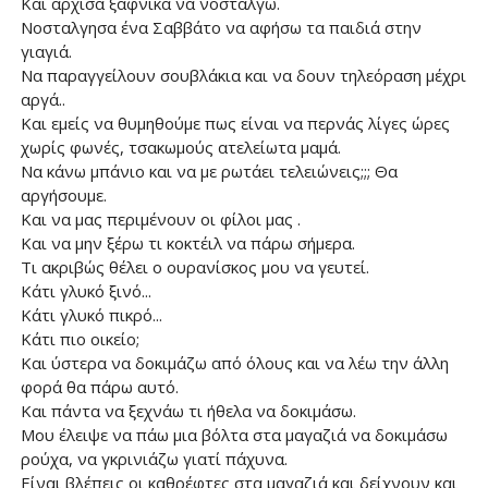
Και άρχισα ξαφνικά να νοσταλγώ.
Νοσταλγησα ένα Σαββάτο να αφήσω τα παιδιά στην
γιαγιά.
Να παραγγείλουν σουβλάκια και να δουν τηλεόραση μέχρι
αργά..
Και εμείς να θυμηθούμε πως είναι να περνάς λίγες ώρες
χωρίς φωνές, τσακωμούς ατελείωτα μαμά.
Να κάνω μπάνιο και να με ρωτάει τελειώνεις;;; Θα
αργήσουμε.
Και να μας περιμένουν οι φίλοι μας .
Και να μην ξέρω τι κοκτέιλ να πάρω σήμερα.
Τι ακριβώς θέλει ο ουρανίσκος μου να γευτεί.
Κάτι γλυκό ξινό...
Κάτι γλυκό πικρό...
Κάτι πιο οικείο;
Και ύστερα να δοκιμάζω από όλους και να λέω την άλλη
φορά θα πάρω αυτό.
Και πάντα να ξεχνάω τι ήθελα να δοκιμάσω.
Μου έλειψε να πάω μια βόλτα στα μαγαζιά να δοκιμάσω
ρούχα, να γκρινιάζω γιατί πάχυνα.
Είναι βλέπεις οι καθρέφτες στα μαγαζιά και δείχνουν και