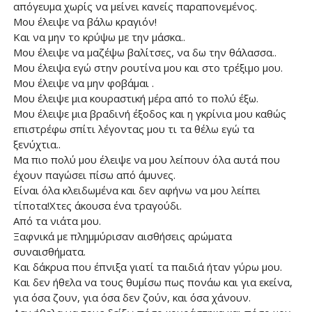
απόγευμα χωρίς να μείνει κανείς παραπονεμένος.
Μου έλειψε να βάλω κραγιόν!
Και να μην το κρύψω με την μάσκα..
Μου έλειψε να μαζέψω βαλίτσες, να δω την θάλασσα..
Μου έλειψα εγώ στην ρουτίνα μου και στο τρέξιμο μου.
Μου έλειψε να μην φοβάμαι .
Μου έλειψε μια κουραστική μέρα από το πολύ έξω.
Μου έλειψε μια βραδινή έξοδος και η γκρίνια μου καθώς
επιστρέφω σπίτι λέγοντας μου τι τα θέλω εγώ τα
ξενύχτια..
Μα πιο πολύ μου έλειψε να μου λείπουν όλα αυτά που
έχουν παγώσει πίσω από άμυνες.
Είναι όλα κλειδωμένα και δεν αφήνω να μου λείπει
τίποτα!Χτες άκουσα ένα τραγούδι.
Από τα νιάτα μου.
Ξαφνικά με πλημμύρισαν αισθήσεις αρώματα
συναισθήματα.
Και δάκρυα που έπνιξα γιατί τα παιδιά ήταν γύρω μου.
Και δεν ήθελα να τους θυμίσω πως πονάω και για εκείνα,
για όσα ζουν, για όσα δεν ζούν, και όσα χάνουν.