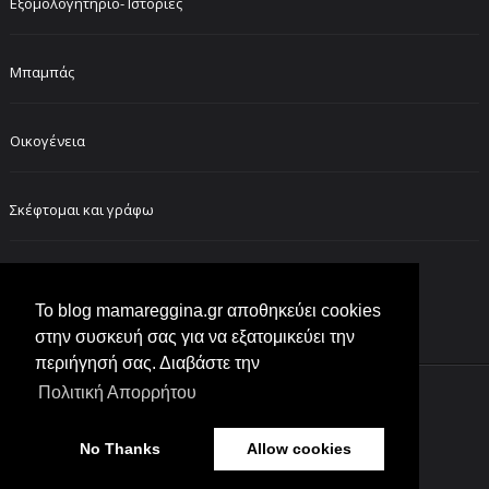
Εξομολογητήριο- Ιστορίες
Μπαμπάς
Οικογένεια
Σκέφτομαι και γράφω
FOLLOW ME ON INSTAGRAM
Το blog mamareggina.gr αποθηκεύει cookies
στην συσκευή σας για να εξατομικεύει την
περιήγησή σας. Διαβάστε την
Πολιτική Απορρήτου
Customized by
lol moms
No Thanks
Allow cookies
Created with
by
BeautyTemplates