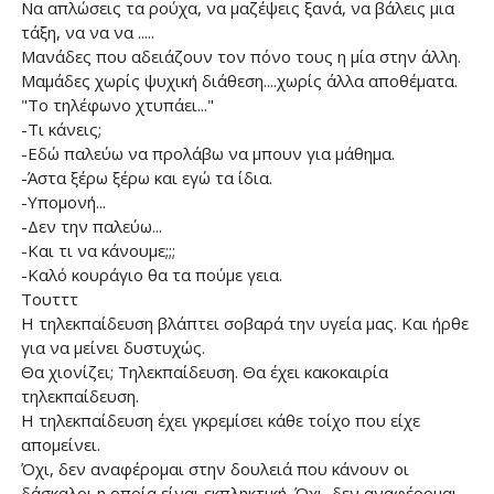
Να απλώσεις τα ρούχα, να μαζέψεις ξανά, να βάλεις μια
τάξη, να να να .....
Μανάδες που αδειάζουν τον πόνο τους η μία στην άλλη.
Μαμάδες χωρίς ψυχική διάθεση....χωρίς άλλα αποθέματα.
"Το τηλέφωνο χτυπάει..."
-Τι κάνεις;
-Εδώ παλεύω να προλάβω να μπουν για μάθημα.
-Άστα ξέρω ξέρω και εγώ τα ίδια.
-Υπομονή...
-Δεν την παλεύω...
-Και τι να κάνουμε;;;
-Καλό κουράγιο θα τα πούμε γεια.
Τουτττ
Η τηλεκπαίδευση βλάπτει σοβαρά την υγεία μας. Και ήρθε
για να μείνει δυστυχώς.
Θα χιονίζει; Τηλεκπαίδευση. Θα έχει κακοκαιρία
τηλεκπαίδευση.
Η τηλεκπαίδευση έχει γκρεμίσει κάθε τοίχο που είχε
απομείνει.
Όχι, δεν αναφέρομαι στην δουλειά που κάνουν οι
δάσκαλοι η οποία είναι εκπληκτική. Όχι, δεν αναφέρομαι