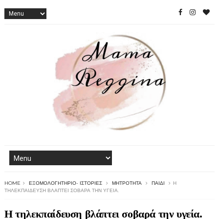
HOME
ΕΞΟΜΟΛΟΓΗΤΉΡΙΟ- ΙΣΤΟΡΊΕΣ
ΜΗΤΡΌΤΗΤΑ
ΠΑΙΔΊ
Η
ΤΗΛΕΚΠΑΊΔΕΥΣΗ ΒΛΆΠΤΕΙ ΣΟΒΑΡΆ ΤΗΝ ΥΓΕΊΑ.
Η τηλεκπαίδευση βλάπτει σοβαρά την υγεία.