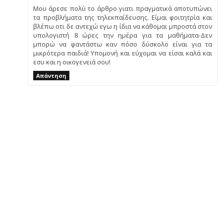
Μου άρεσε πολύ το άρθρο γιατι πραγματικά αποτυπώνει
τα προβλήματα της τηλεκπαίδευσης. Είμαι φοιτητρία και
βλέπω οτι δε αντεχώ εγω η ίδια να κάθομαι μπροστά στον
υπολογιστή 8 ώρες την ημέρα για τα μαθήματα-Δεν
μπορώ να φαντάστω καν πόσο δύσκολο είναι για τα
μικρότερα παιδιά! Υπομονή και εύχομαι να είσαι καλά και
εσυ και η οικογενειά σου!
Απάντηση