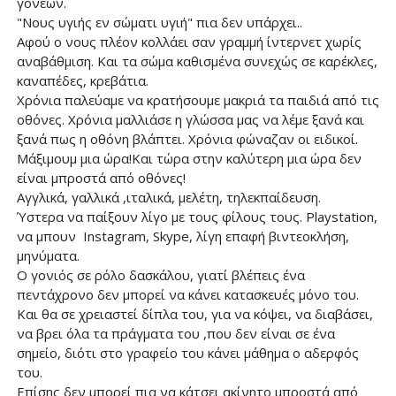
γονέων.
"Νους υγιής εν σώματι υγιή" πια δεν υπάρχει..
Αφού ο νους πλέον κολλάει σαν γραμμή ίντερνετ χωρίς
αναβάθμιση. Και τα σώμα καθισμένα συνεχώς σε καρέκλες,
καναπέδες, κρεβάτια.
Χρόνια παλεύαμε να κρατήσουμε μακριά τα παιδιά από τις
οθόνες. Χρόνια μαλλιάσε η γλώσσα μας να λέμε ξανά και
ξανά πως η οθόνη βλάπτει. Χρόνια φώναζαν οι ειδικοί.
Μάξιμουμ μια ώρα!Και τώρα στην καλύτερη μια ώρα δεν
είναι μπροστά από οθόνες!
Αγγλικά, γαλλικά ,ιταλικά, μελέτη, τηλεκπαίδευση.
Ύστερα να παίξουν λίγο με τους φίλους τους. Playstation,
να μπουν Instagram, Skype, λίγη επαφή βιντεοκλήση,
μηνύματα.
Ο γονιός σε ρόλο δασκάλου, γιατί βλέπεις ένα
πεντάχρονο δεν μπορεί να κάνει κατασκευές μόνο του.
Και θα σε χρειαστεί δίπλα του, για να κόψει, να διαβάσει,
να βρει όλα τα πράγματα του ,που δεν είναι σε ένα
σημείο, διότι στο γραφείο του κάνει μάθημα ο αδερφός
του.
Επίσης δεν μπορεί πια να κάτσει ακίνητο μπροστά από