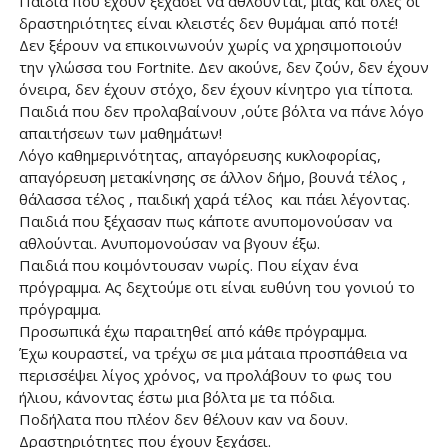
Παιδιά που έχουν ξεχάσει να αθλούνται, μιας και όλες οι
δραστηριότητες είναι κλειστές δεν θυμάμαι από ποτέ!
Δεν ξέρουν να επικοινωνούν χωρίς να χρησιμοποιούν
την γλώσσα του Fortnite. Δεν ακούνε, δεν ζούν, δεν έχουν
όνειρα, δεν έχουν στόχο, δεν έχουν κίνητρο για τίποτα.
Παιδιά που δεν προλαβαίνουν ,ούτε βόλτα να πάνε λόγο
απαιτήσεων των μαθημάτων!
Λόγο καθημερινότητας, απαγόρευσης κυκλοφορίας,
απαγόρευση μετακίνησης σε άλλον δήμο, βουνά τέλος ,
θάλασσα τέλος , παιδική χαρά τέλος και πάει λέγοντας.
Παιδιά που ξέχασαν πως κάποτε ανυπομονούσαν να
αθλούνται. Ανυπομονούσαν να βγουν έξω.
Παιδιά που κοιμόντουσαν νωρίς. Που είχαν ένα
πρόγραμμα. Ας δεχτούμε οτι είναι ευθύνη του γονιού το
πρόγραμμα.
Προσωπικά έχω παραιτηθεί από κάθε πρόγραμμα.
Έχω κουραστεί, να τρέχω σε μια μάταια προσπάθεια να
περισσέψει λίγος χρόνος, να προλάβουν το φως του
ήλιου, κάνοντας έστω μια βόλτα με τα πόδια.
Ποδήλατα που πλέον δεν θέλουν καν να δουν.
Δραστηριότητες που έχουν ξεχάσει.